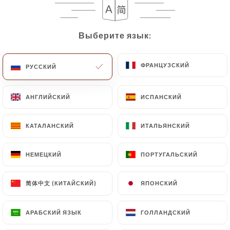
Выберите язык:
Выберите язык:
ФРАНЦУЗСКИЙ
ФРАНЦУЗСКИЙ
РУССКИЙ
РУССКИЙ
АНГЛИЙСКИЙ
АНГЛИЙСКИЙ
ИСПАНСКИЙ
ИСПАНСКИЙ
КАТАЛАНСКИЙ
КАТАЛАНСКИЙ
ИТАЛЬЯНСКИЙ
ИТАЛЬЯНСКИЙ
НЕМЕЦКИЙ
НЕМЕЦКИЙ
ПОРТУГАЛЬСКИЙ
ПОРТУГАЛЬСКИЙ
简体中文 (КИТАЙСКИЙ)
简体中文 (КИТАЙСКИЙ)
ЯПОНСКИЙ
ЯПОНСКИЙ
АРАБСКИЙ ЯЗЫК
АРАБСКИЙ ЯЗЫК
ГОЛЛАНДСКИЙ
ГОЛЛАНДСКИЙ