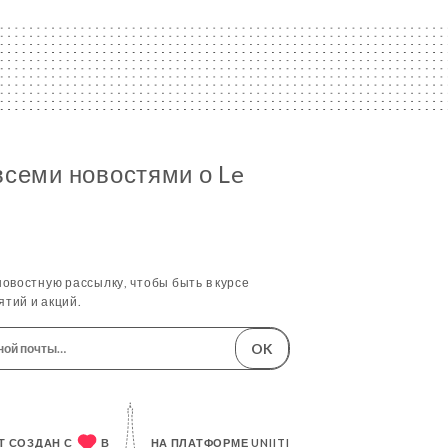
всеми новостями о Le
овостную рассылку, чтобы быть в курсе
тий и акций.
OK
Т СОЗДАН С
В
НА ПЛАТФОРМЕ
UNIITI