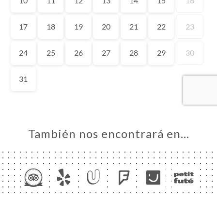
CIO
ERVA
ERÍA
EÑA
NÚ
CE À
RTER
ACTO
También nos encontrará en…